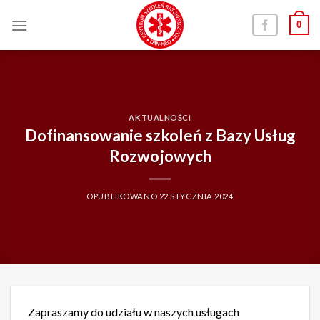
Skip
0
to
content
AKTUALNOŚCI
Dofinansowanie szkoleń z Bazy Usług
Rozwojowych
OPUBLIKOWANO
22 STYCZNIA 2024
Zapraszamy do udziału w naszych usługach