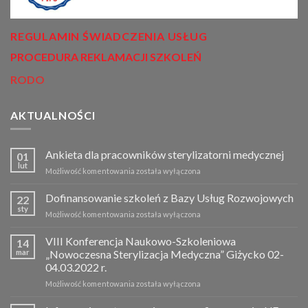
REGULAMIN ŚWIADCZENIA USŁUG
PROCEDURA REKLAMACJI SZKOLEŃ
RODO
AKTUALNOŚCI
Ankieta dla pracowników sterylizatorni medycznej
01
lut
Możliwość komentowania
Ankieta
została wyłączona
dla
pracowników
Dofinansowanie szkoleń z Bazy Usług Rozwojowych
22
sterylizatorni
sty
Możliwość komentowania
Dofinansowanie
została wyłączona
medycznej
szkoleń
z
VIII Konferencja Naukowo-Szkoleniowa
14
Bazy
mar
„Nowoczesna Sterylizacja Medyczna” Giżycko 02-
Usług
04.03.2022 r.
Rozwojowych
Możliwość komentowania
VIII
została wyłączona
Konferencja
Naukowo-