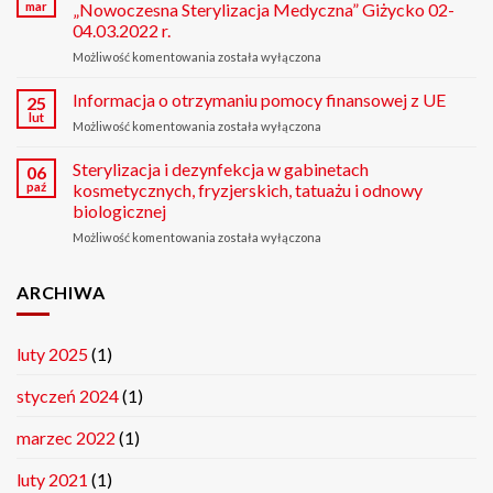
Bazy
mar
„Nowoczesna Sterylizacja Medyczna” Giżycko 02-
Usług
04.03.2022 r.
Rozwojowych
Możliwość komentowania
VIII
została wyłączona
Konferencja
Naukowo-
Informacja o otrzymaniu pomocy finansowej z UE
25
Szkoleniowa
lut
Możliwość komentowania
Informacja
została wyłączona
„Nowoczesna
o
Sterylizacja
otrzymaniu
Sterylizacja i dezynfekcja w gabinetach
06
Medyczna”
pomocy
paź
kosmetycznych, fryzjerskich, tatuażu i odnowy
Giżycko
finansowej
02-
biologicznej
z
04.03.2022
Możliwość komentowania
Sterylizacja
została wyłączona
UE
r.
i
dezynfekcja
ARCHIWA
w
gabinetach
kosmetycznych,
fryzjerskich,
luty 2025
(1)
tatuażu
i
styczeń 2024
(1)
odnowy
biologicznej
marzec 2022
(1)
luty 2021
(1)