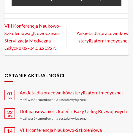
VIII Konferencja Naukowo-
Szkoleniowa „Nowoczesna
Ankieta dla pracowników
Sterylizacja Medyczna”
sterylizatorni medycznej
Giżycko 02-04.03.2022 r.
OSTANIE AKTUALNOŚCI
Ankieta dla pracowników sterylizatorni medycznej
01
lut
Możliwość komentowania
Ankieta
została wyłączona
dla
pracowników
Dofinansowanie szkoleń z Bazy Usług Rozwojowych
22
sterylizatorni
sty
Możliwość komentowania
Dofinansowanie
została wyłączona
medycznej
szkoleń
z
VIII Konferencja Naukowo-Szkoleniowa
14