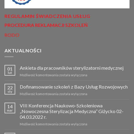
REGULAMIN ŚWIADCZENIA USŁUG
PROCEDURA REKLAMACJI SZKOLEŃ
RODO
AKTUALNOŚCI
Ankieta dla pracowników sterylizatorni medycznej
01
lut
Możliwość komentowania
Ankieta
została wyłączona
dla
pracowników
Dofinansowanie szkoleń z Bazy Usług Rozwojowych
22
sterylizatorni
sty
Możliwość komentowania
Dofinansowanie
została wyłączona
medycznej
szkoleń
z
VIII Konferencja Naukowo-Szkoleniowa
14
Bazy
mar
„Nowoczesna Sterylizacja Medyczna” Giżycko 02-
Usług
04.03.2022 r.
Rozwojowych
Możliwość komentowania
VIII
została wyłączona
Konferencja