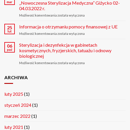
Bazy
mar
„Nowoczesna Sterylizacja Medyczna” Giżycko 02-
Usług
04.03.2022 r.
Rozwojowych
Możliwość komentowania
VIII
została wyłączona
Konferencja
Naukowo-
Informacja o otrzymaniu pomocy finansowej z UE
25
Szkoleniowa
lut
Możliwość komentowania
Informacja
została wyłączona
„Nowoczesna
o
Sterylizacja
otrzymaniu
Sterylizacja i dezynfekcja w gabinetach
06
Medyczna”
pomocy
paź
kosmetycznych, fryzjerskich, tatuażu i odnowy
Giżycko
finansowej
02-
biologicznej
z
04.03.2022
Możliwość komentowania
Sterylizacja
została wyłączona
UE
r.
i
dezynfekcja
ARCHIWA
w
gabinetach
kosmetycznych,
fryzjerskich,
luty 2025
(1)
tatuażu
i
styczeń 2024
(1)
odnowy
biologicznej
marzec 2022
(1)
luty 2021
(1)