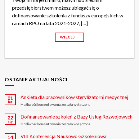
przedsiębiorstwem możesz ubiegać się o
dofinansowanie szkolenia z funduszy europejskich w
ramach RPO na lata 2021-2027, […]
WIĘCEJ
→
OSTANIE AKTUALNOŚCI
Ankieta dla pracowników sterylizatorni medycznej
01
lut
Możliwość komentowania
Ankieta
została wyłączona
dla
pracowników
Dofinansowanie szkoleń z Bazy Usług Rozwojowych
22
sterylizatorni
sty
Możliwość komentowania
Dofinansowanie
została wyłączona
medycznej
szkoleń
z
VIII Konferencja Naukowo-Szkoleniowa
14