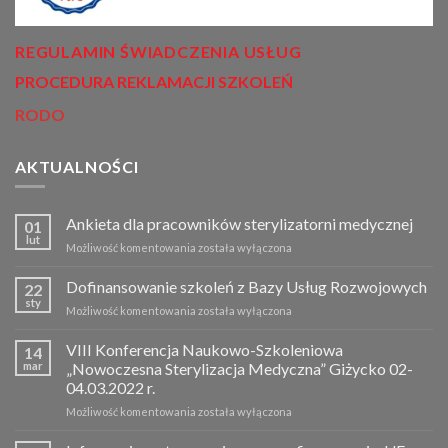
REGULAMIN ŚWIADCZENIA USŁUG
PROCEDURA REKLAMACJI SZKOLEŃ
RODO
AKTUALNOŚCI
Ankieta dla pracowników sterylizatorni medycznej
01
lut
Możliwość komentowania
Ankieta
została wyłączona
dla
pracowników
Dofinansowanie szkoleń z Bazy Usług Rozwojowych
22
sterylizatorni
sty
Możliwość komentowania
Dofinansowanie
została wyłączona
medycznej
szkoleń
z
VIII Konferencja Naukowo-Szkoleniowa
14
Bazy
mar
„Nowoczesna Sterylizacja Medyczna” Giżycko 02-
Usług
04.03.2022 r.
Rozwojowych
Możliwość komentowania
VIII
została wyłączona
Konferencja
Naukowo-