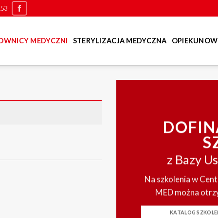
153
OWNICY MEDYCZNI
STERYLIZACJA MEDYCZNA
OPIEKUNOWI
DOFI
S
z Bazy U
Na szkolenia w Cen
MED można otrzy
KATALOG SZKOL