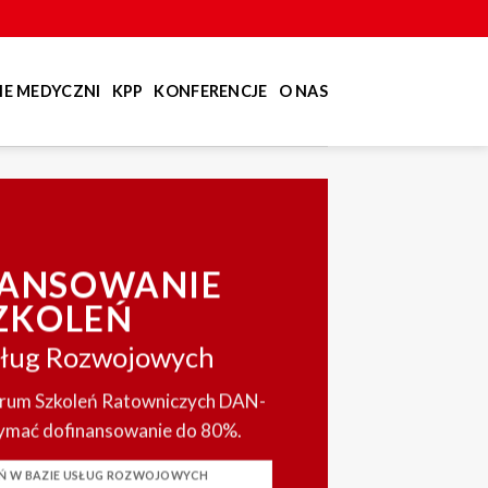
E MEDYCZNI
KPP
KONFERENCJE
O NAS
NANSOWANIE
ZKOLEŃ
sług Rozwojowych
trum Szkoleń Ratowniczych DAN-
mać dofinansowanie do 80%.
EŃ W BAZIE USŁUG ROZWOJOWYCH