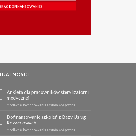
YSKAĆ DOFINANSOWANIE?
TUALNOŚCI
Ankieta dla pracowników sterylizatorni
medycznej
Możliwość komentowania
Ankieta
została wyłączona
dla
pracowników
Dofinansowanie szkoleń z Bazy Usług
sterylizatorni
Rozwojowych
medycznej
Możliwość komentowania
Dofinansowanie
została wyłączona
szkoleń