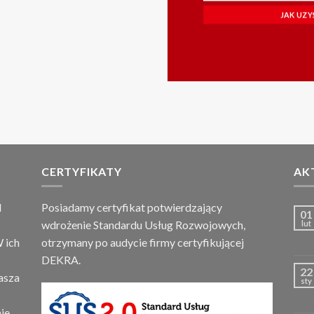
JAK UZ
CERTYFIKATY
AK
d
Posiadamy certyfikat potwierdzający
01
wdrożenie Standardu Usług Rozwojowych,
lut
 ich
otrzymany po audycie firmy certyfikującej
DEKRA.
22
asza
sty
ie.