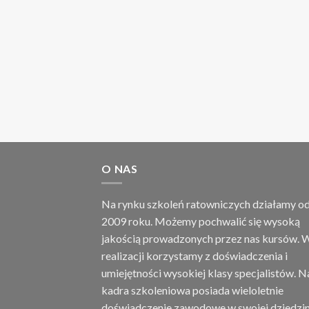
O NAS
Na rynku szkoleń ratowniczych działamy o
2009 roku. Możemy pochwalić się wysoką
jakością prowadzonych przez nas kursów. W
realizacji korzystamy z doświadczenia i
umiejętności wysokiej klasy specjalistów. N
kadra szkoleniowa posiada wieloletnie
doświadczenie zawodowe w swojej dziedzin