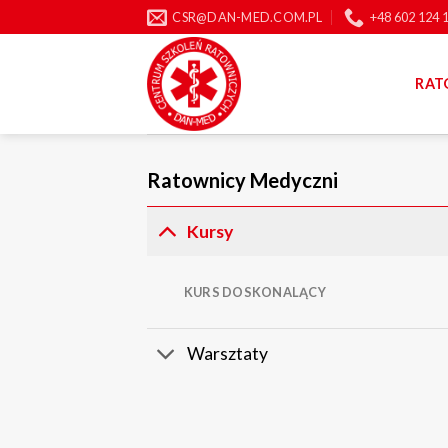
Skip
CSR@DAN-MED.COM.PL
+48 602 124 
to
content
RAT
Ratownicy Medyczni
Kursy
KURS DOSKONALĄCY
Warsztaty