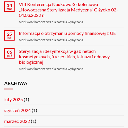
z
VIII Konferencja Naukowo-Szkoleniowa
14
Bazy
mar
„Nowoczesna Sterylizacja Medyczna” Giżycko 02-
Usług
04.03.2022 r.
Rozwojowych
Możliwość komentowania
VIII
została wyłączona
Konferencja
Naukowo-
Informacja o otrzymaniu pomocy finansowej z UE
25
Szkoleniowa
lut
Możliwość komentowania
Informacja
została wyłączona
„Nowoczesna
o
Sterylizacja
otrzymaniu
Sterylizacja i dezynfekcja w gabinetach
06
Medyczna”
pomocy
paź
kosmetycznych, fryzjerskich, tatuażu i odnowy
Giżycko
finansowej
02-
biologicznej
z
04.03.2022
Możliwość komentowania
Sterylizacja
została wyłączona
UE
r.
i
dezynfekcja
ARCHIWA
w
gabinetach
kosmetycznych,
fryzjerskich,
luty 2025
(1)
tatuażu
i
styczeń 2024
(1)
odnowy
biologicznej
marzec 2022
(1)