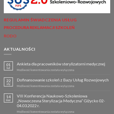
REGULAMIN ŚWIADCZENIA USŁUG
PROCEDURA REKLAMACJI SZKOLEŃ
RODO
AKTUALNOŚCI
Ankieta dla pracowników sterylizatorni medycznej
01
lut
Możliwość komentowania
Ankieta
została wyłączona
dla
pracowników
Dofinansowanie szkoleń z Bazy Usług Rozwojowych
22
sterylizatorni
sty
Możliwość komentowania
Dofinansowanie
została wyłączona
medycznej
szkoleń
z
VIII Konferencja Naukowo-Szkoleniowa
14
Bazy
mar
„Nowoczesna Sterylizacja Medyczna” Giżycko 02-
Usług
04.03.2022 r.
Rozwojowych
Możliwość komentowania
VIII
została wyłączona