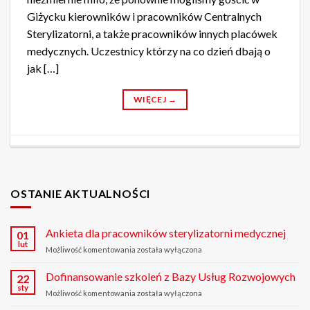
Giżycku kierowników i pracowników Centralnych
Sterylizatorni, a także pracowników innych placówek
medycznych. Uczestnicy którzy na co dzień dbają o
jak […]
WIĘCEJ
→
OSTANIE AKTUALNOŚCI
Ankieta dla pracowników sterylizatorni medycznej
01
lut
Możliwość komentowania
Ankieta
została wyłączona
dla
pracowników
Dofinansowanie szkoleń z Bazy Usług Rozwojowych
22
sterylizatorni
sty
Możliwość komentowania
Dofinansowanie
została wyłączona
medycznej
szkoleń