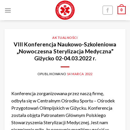
Skip
0
to
content
AKTUALNOŚCI
VIII Konferencja Naukowo-Szkoleniowa
„Nowoczesna Sterylizacja Medyczna”
Giżycko 02-04.03.2022 r.
OPUBLIKOWANO
14 MARCA 2022
Konferencja zorganizowana przez naszą firmę,
odbyła się w Centralnym Ośrodku Sportu – Ośrodek
Przygotowań Olimpijskich w Giżycku. Konferencja
została objęta Patronatem Głównym Polskiego
Stowarzyszenia Sterylizacji Medycznej. Jest nam
niezmiernie miło, że ponownie mogliśmy gościć w